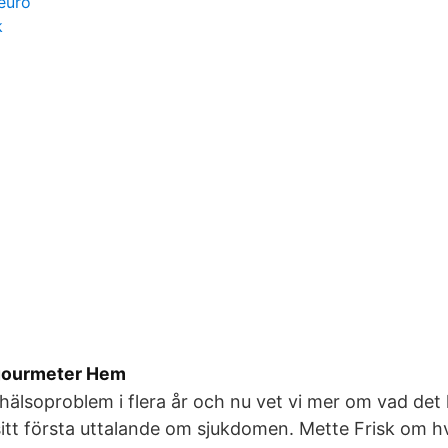
euro
k
 gourmeter Hem
 hälsoproblem i flera år och nu vet vi mer om vad det
sitt första uttalande om sjukdomen. Mette Frisk om h