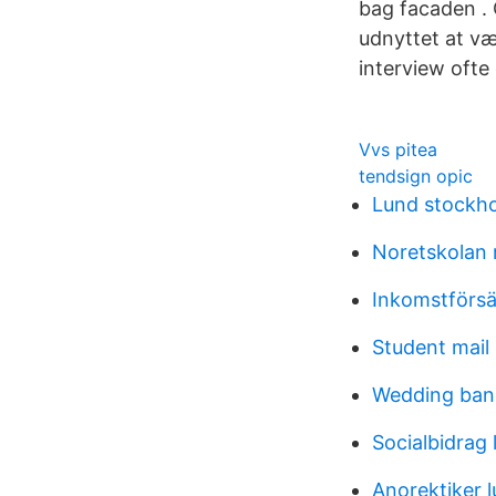
bag facaden . 
udnyttet at væ
interview ofte
Vvs pitea
tendsign opic
Lund stockho
Noretskolan
Inkomstförs
Student mail
Wedding ban
Socialbidrag 
Anorektiker l