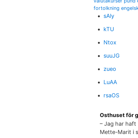
valutakurser pund 
fortolkning engels
sAly
kTU
Ntox
suuJG
zueo
LuAA
rsaOS
Osthuset för
– Jag har haft
Mette-Marit i 