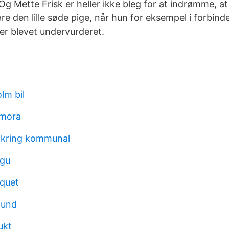
Og Mette Frisk er heller ikke bleg for at indrømme, a
re den lille søde pige, når hun for eksempel i forbind
 er blevet undervurderet.
lm bil
 mora
äkring kommunal
 gu
quet
lund
ukt