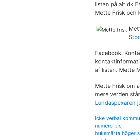
listan på alt.dk
Mette Frisk och
Mett
Sto
Facebook. Kontak
kontaktinformati
af listen. Mette 
Mette Frisk om at
mere verden står 
Lundaspexaren j
icke verbal kommun
numero bic
buksmärta höger s