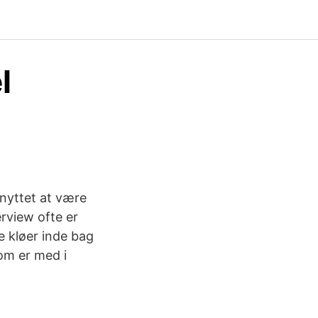
l
dnyttet at være
erview ofte er
e kløer inde bag
om er med i