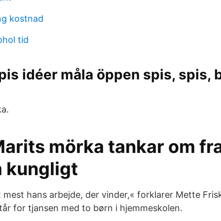
ng kostnad
hol tid
is idéer måla öppen spis, spis, b
a.
arits mörka tankar om fr
m kungligt
et mest hans arbejde, der vinder,« forklarer Mette Fris
står for tjansen med to børn i hjemmeskolen.