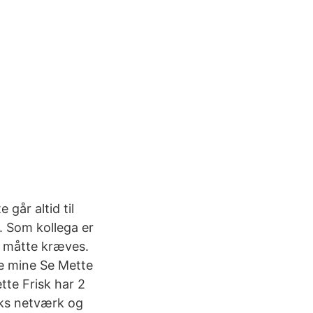
 går altid til
. Som kollega er
et måtte kræves.
e mine Se Mette
tte Frisk har 2
isks netværk og