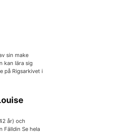
av sin make
n kan lära sig
 på Rigsarkivet i
Louise
42 år) och
 Fälldin Se hela