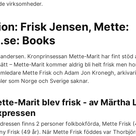
nde virksomheder.
on: Frisk Jensen, Mette:
se: Books
andersen. Kronprinsessan Mette-Marit har fint stöd 
ätt – Mette-Marit kommer aldrig bli helt frisk men ho
mledare Mette Frisk och Adam Jon Kronegh, arkivarie
ler som Norge och Sverige saknar.
tte-Marit blev frisk - av Märtha 
xpressen
dressen finns 2 personer folkbokförda, Mette Frisk (
y Frisk (49 år). När Mette Frisk föddes var Thorbjörn