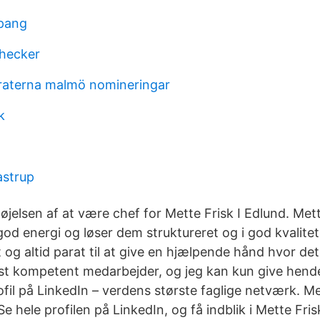
spang
checker
raterna malmö nomineringar
k
astrup
øjelsen af at være chef for Mette Frisk I Edlund. Mette
d energi og løser dem struktureret og i god kvalitet
 og altid parat til at give en hjælpende hånd hvor d
st kompetent medarbejder, og jeg kan kun give hend
fil på LinkedIn – verdens største faglige netværk. Me
. Se hele profilen på LinkedIn, og få indblik i Mette Fr