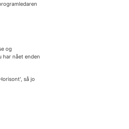
 programledaren
se og
u har nået enden
orisont', så jo