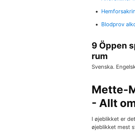
Hemforsakri
Blodprov alko
9 Öppen sp
rum
Svenska. Engelsk
Mette-M
- Allt o
I øjeblikket er d
øjeblikket mest 