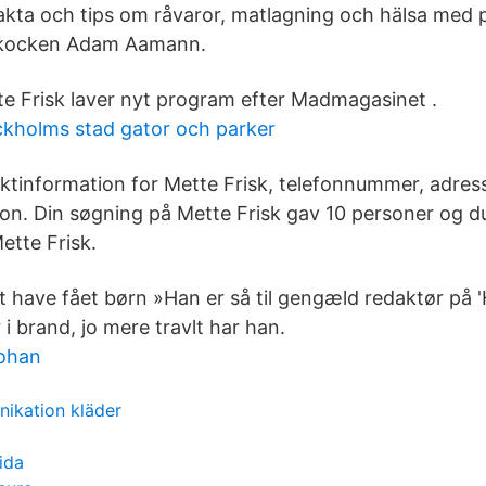
 Fakta och tips om råvaror, matlagning och hälsa med
 kocken Adam Aamann.
e Frisk laver nyt program efter Madmagasinet .
ckholms stad gator och parker
tinformation for Mette Frisk, telefonnummer, adres
on. Din søgning på Mette Frisk gav 10 personer og d
Mette Frisk.
 have fået børn »Han er så til gengæld redaktør på 'H
i brand, jo mere travlt har han.
ohan
ikation kläder
ida