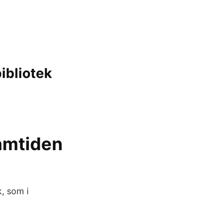
ibliotek
amtiden
k, som i