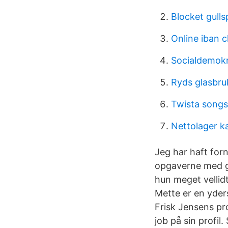
Blocket gull
Online iban 
Socialdemok
Ryds glasbru
Twista songs
Nettolager k
Jeg har haft forn
opgaverne med go
hun meget vellidt
Mette er en yder
Frisk Jensens pro
job på sin profil