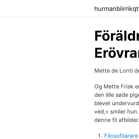
hurmanblirrikqt
Föräldr
Erövra
Mette de Lonti d
Og Mette Frisk e
den lille søde pi
blevet undervurde
ved,« smiler hun
denne fil afbilder
Filosofilarare