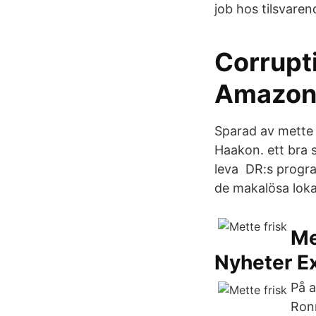
job hos tilsvare
Corrupti
Amazon.
Sparad av mette 
Haakon. ett bra s
leva DR:s progra
de makalösa loka
Me
Nyheter E
På a
Ronn