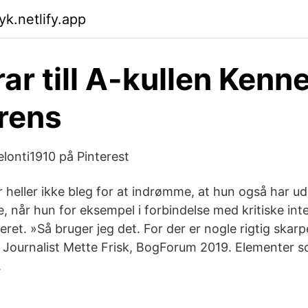
yk.netlify.app
ar till A-kullen Kenne
rens
elonti1910 på Pinterest
r heller ikke bleg for at indrømme, at hun også har u
ge, når hun for eksempel i forbindelse med kritiske int
ret. »Så bruger jeg det. For der er nogle rigtig skarp
. Journalist Mette Frisk, BogForum 2019. Elementer s
.